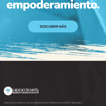
empoderamiento.
DESCUBRIR MÁS
Lakay Acces Sante Inc. es una organización sin fines de lucro 501(c)(3) dedicada a